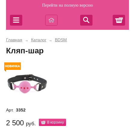
Перейти на полную версию
Корз
Главная
Каталог
BDSM
→
→
Кляп-шар
Арт.
3352
2 500
В корзину
руб.