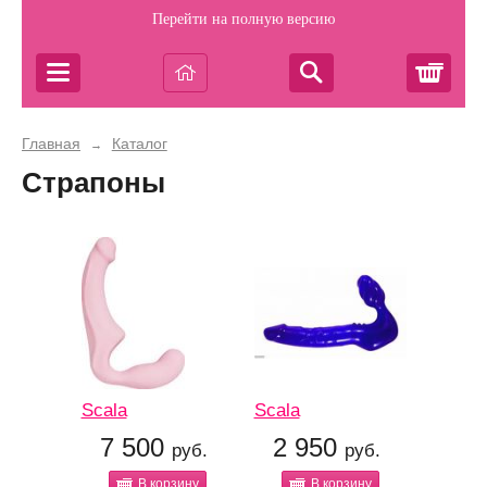
Перейти на полную версию
Корз
Главная
Каталог
→
Страпоны
Scala
Scala
7 500
2 950
руб.
руб.
В корзину
В корзину