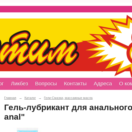
ог
Ликбез
Вопросы
Контакты
Адреса
О ко
Главная
→
Каталог
→
Гели-Смазки, массажные масла
Гель-лубрикант для анального 
anal"