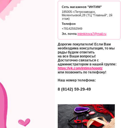
Сеть магазинов "ИНТИМ"
185005 г.Петрозаводск,
Мелентьевой,28 (ТЦ "Главный", 2й
этаж)
Телефон
+78142592949
Эл. почта
intimkirova7@mail.ru
Дорогие покупатели! Если Вам
необходима консультация, то мы
рады будем ответить
на все Ваши вопросы!
Достаточно связаться с
администратором в нашей группе:
https://vk.com/intimshopptz
или позвонить по телефону!
Наш номер телефона:
8 (8142) 59-29-49