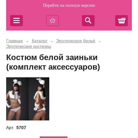
Перейти на полную версию
Корз
Главная
Каталог
Эротическое бельё
→
→
→
Эротические костюмы
Костюм белой заиньки
(комплект аксессуаров)
Арт.
5707