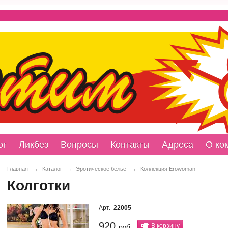
ог
Ликбез
Вопросы
Контакты
Адреса
О ко
Главная
→
Каталог
→
Эротическое бельё
→
Коллекция Erowoman
Колготки
Арт.
22005
920
В корзину
руб.