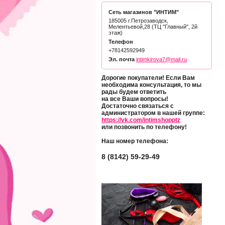
Сеть магазинов "ИНТИМ"
185005 г.Петрозаводск,
Мелентьевой,28 (ТЦ "Главный", 2й
этаж)
Телефон
+78142592949
Эл. почта
intimkirova7@mail.ru
Дорогие покупатели! Если Вам
необходима консультация, то мы
рады будем ответить
на все Ваши вопросы!
Достаточно связаться с
администратором в нашей группе:
https://vk.com/intimshopptz
или позвонить по телефону!
Наш номер телефона:
8 (8142) 59-29-49