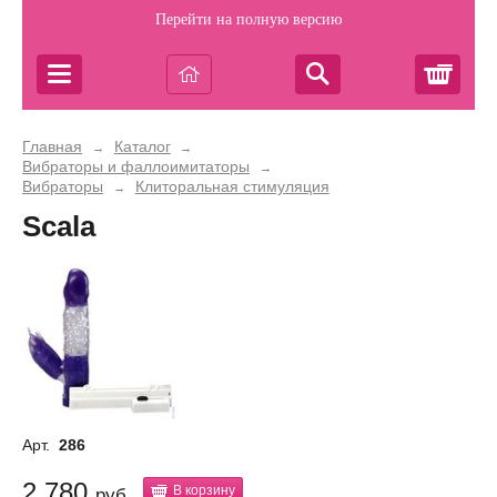
Перейти на полную версию
Корз
Главная
Каталог
→
→
Вибраторы и фаллоимитаторы
→
Вибраторы
Клиторальная стимуляция
→
Scala
Арт.
286
2 780
В корзину
руб.