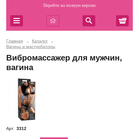
Перейти на полную версию
Корз
Главная
Каталог
→
→
Вагины и мастурбаторы
Вибромассажер для мужчин,
вагина
Арт.
3312