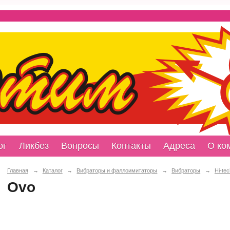
ог
Ликбез
Вопросы
Контакты
Адреса
О ко
Главная
→
Каталог
→
Вибраторы и фаллоимитаторы
→
Вибраторы
→
Hi-tec
Ovo