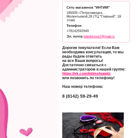
Сеть магазинов "ИНТИМ"
185005 г.Петрозаводск,
Мелентьевой,28 (ТЦ "Главный", 2й
этаж)
Телефон
+78142592949
Эл. почта
intimkirova7@mail.ru
Дорогие покупатели! Если Вам
необходима консультация, то мы
рады будем ответить
на все Ваши вопросы!
Достаточно связаться с
администратором в нашей группе:
https://vk.com/intimshopptz
или позвонить по телефону!
Наш номер телефона:
8 (8142) 59-29-49