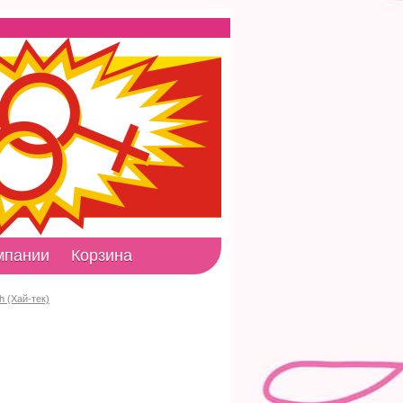
мпании
Корзина
h (Хай-тек)