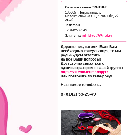
Сеть магазинов "ИНТИМ"
185005 г.Петрозаводск,
Мелентьевой,28 (ТЦ "Главный", 2й
этаж)
Телефон
+78142592949
Эл. почта
intimkirova7@mail.ru
Дорогие покупатели! Если Вам
необходима консультация, то мы
рады будем ответить
на все Ваши вопросы!
Достаточно связаться с
администратором в нашей группе:
https://vk.com/intimshopptz
или позвонить по телефону!
Наш номер телефона:
8 (8142) 59-29-49