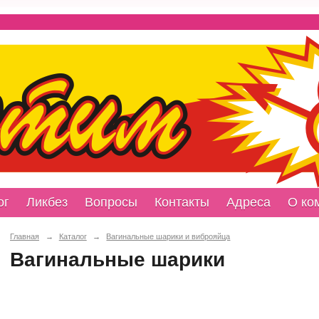
ог
Ликбез
Вопросы
Контакты
Адреса
О ко
Главная
→
Каталог
→
Вагинальные шарики и виброяйца
Вагинальные шарики