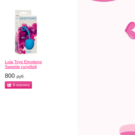
Lola Toys Emotions
Sweetie,голубой
800
руб.
В корзину