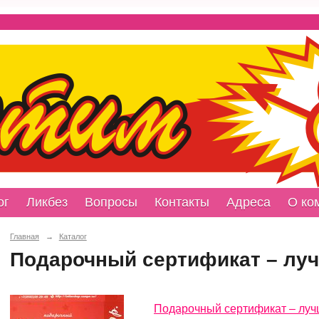
ог
Ликбез
Вопросы
Контакты
Адреса
О ко
Главная
→
Каталог
Подарочный сертификат – луч
Подарочный сертификат – луч