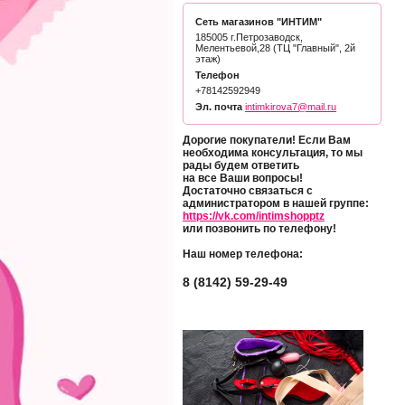
Сеть магазинов "ИНТИМ"
185005 г.Петрозаводск,
Мелентьевой,28 (ТЦ "Главный", 2й
этаж)
Телефон
+78142592949
Эл. почта
intimkirova7@mail.ru
Дорогие покупатели! Если Вам
необходима консультация, то мы
рады будем ответить
на все Ваши вопросы!
Достаточно связаться с
администратором в нашей группе:
https://vk.com/intimshopptz
или позвонить по телефону!
Наш номер телефона:
8 (8142) 59-29-49