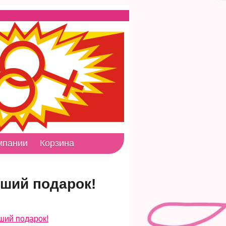
мпании
Корзина
ший подарок!
ший подарок!